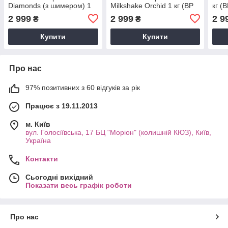
Diamonds (з шимером) 1
Milkshake Orchid 1 кг (BP
кг (B
кг (BP free)
free)
2 999
2 999
2 9
₴
₴
Купити
Купити
Про нас
97% позитивних з 60 відгуків за рік
Працює з 19.11.2013
м. Київ
вул. Голосіївська, 17 БЦ "Моріон" (колишній КЮЗ), Київ,
Україна
Контакти
Сьогодні вихідний
Показати весь графік роботи
Про нас