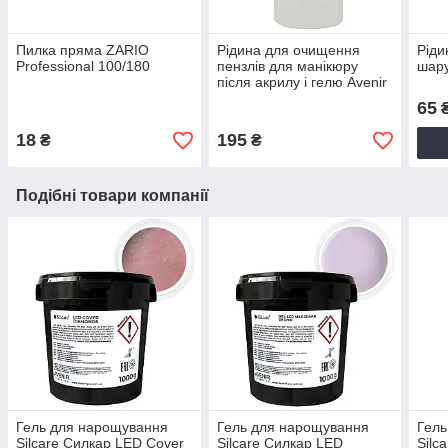
Пилка пряма ZARIO
Рідина для очищення
Ріди
Professional 100/180
пензлів для манікюру
шару
після акрилу і гелю Avenir
500 мл
65
18
195
₴
₴
Подібні товари компанії
Гель для нарощування
Гель для нарощування
Гель
Silcare Силкар LED Cover
Silcare Силкар LED
Silc