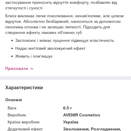
застосування приносить відчуття комфорту, позбавляє від
стягнутості і сухості
Блиск викликає легке поколювання, ненав'язливе, але цілком
відчутне. Абсолютно безбарвний, наноситься за допомогою
пензлика-спонжа і не залишає липкості. Підходить для
створення ефекту лакових об'ємних губ
Заспокоює і знімає лущення підвищує еластичність
Надає миттєвий зволожуючий ефект
Живить і пом'якшує
Приховати
Характеристики
Основні
Вага
6.5 г
Виробник
AVENIR Cosmetics
Країна виробник
Україна
Додатковий ефект
Зволоження, Розгладження,