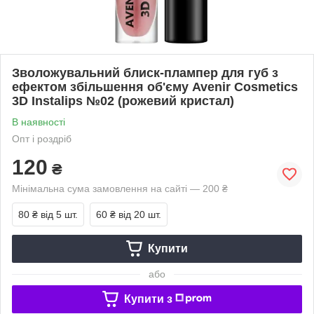
Зволожувальний блиск-плампер для губ з
ефектом збільшення об'єму Avenir Cosmetics
3D Instalips №02 (рожевий кристал)
В наявності
Опт і роздріб
120
₴
Мінімальна сума замовлення на сайті — 200 ₴
80 ₴
від 5 шт.
60 ₴
від 20 шт.
Купити
або
Купити з