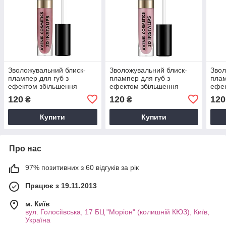
Зволожувальний блиск-
Зволожувальний блиск-
Звол
плампер для губ з
плампер для губ з
плам
ефектом збільшення
ефектом збільшення
ефек
об'єму Avenir Cosmetics
об'єму Avenir Cosmetics
об'є
120
120
120
₴
₴
3D Instalips (plumping
3D Instalips №04
3D I
effect) №06
(пастельний рожевий)
effe
Купити
Купити
Про нас
97% позитивних з 60 відгуків за рік
Працює з 19.11.2013
м. Київ
вул. Голосіївська, 17 БЦ "Моріон" (колишній КЮЗ), Київ,
Україна