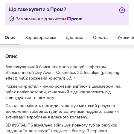
Що таке купити з Пром?
Замовлення під захистом
Опис
Характеристики
Доставка
Оплата
Умови п
Опис
Зволожувальний блиск-плампер для губ з ефектом
збільшення об'єму Avenir Cosmetics 3D Instalips (plumping
effect) №02 (рожевий кристал) 6,5 г
Рожевий кристал - ніжно-рожевий відтінок з шиммером, на
губах напівпрозорий, фінальний відтінок залежить від
індивідуального пігменту
Склад, що містить пептиди, гарантує миттєвий результат
зволоження і зберігає губи еластичними надовго, завдяки
активізації вироблення власного колагену.
3D INSTALIPS візуально збільшує повноту губ за рахунок
надання їм доглянутої гладкості і блиску. З першого