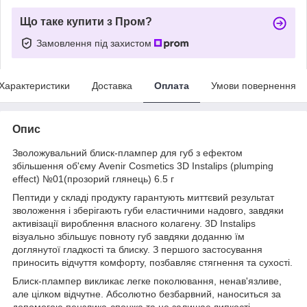
Що таке купити з Пром?
Замовлення під захистом
Характеристики
Доставка
Оплата
Умови повернення
Опис
Зволожувальний блиск-плампер для губ з ефектом
збільшення об'єму Avenir Cosmetics 3D Instalips (plumping
effect) №01(прозорий глянець) 6.5 г
Пептиди у складі продукту гарантують миттєвий результат
зволоження і зберігають губи еластичними надовго, завдяки
активізації вироблення власного колагену. 3D Instalips
візуально збільшує повноту губ завдяки доданню їм
доглянутої гладкості та блиску. З першого застосування
приносить відчуття комфорту, позбавляє стягнення та сухості.
Блиск-плампер викликає легке поколювання, ненав'язливе,
але цілком відчутне. Абсолютно безбарвний, наноситься за
допомогою пензлика-спонжа та не залишає липкості.