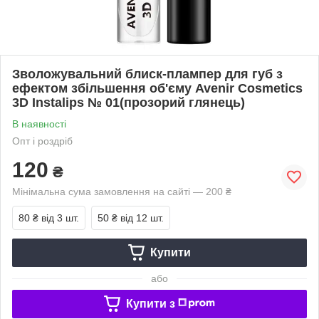
Зволожувальний блиск-плампер для губ з
ефектом збільшення об'єму Avenir Cosmetics
3D Instalips № 01(прозорий глянець)
В наявності
Опт і роздріб
120
₴
Мінімальна сума замовлення на сайті — 200 ₴
80 ₴
від 3 шт.
50 ₴
від 12 шт.
Купити
або
Купити з