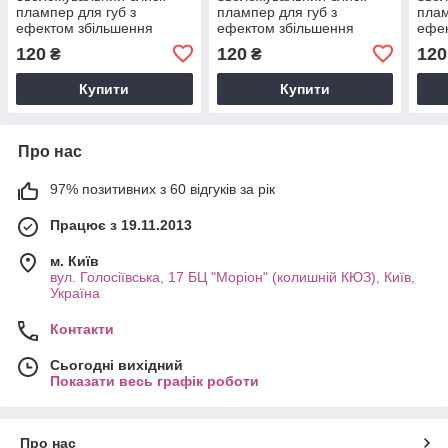
плампер для губ з
плампер для губ з
плам
ефектом збільшення
ефектом збільшення
ефек
об'єму Avenir Cosmetics
об'єму Avenir Cosmetics
об'є
120
120
120
₴
₴
3D Instalips (plumping
3D Instalips №02 (рожевий
3D I
effect) №06
кристал)
effe
Купити
Купити
Про нас
97% позитивних з 60 відгуків за рік
Працює з 19.11.2013
м. Київ
вул. Голосіївська, 17 БЦ "Моріон" (колишній КЮЗ), Київ,
Україна
Контакти
Сьогодні вихідний
Показати весь графік роботи
Про нас