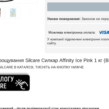
Законом не пере
У компанії підключені електронні пла
сайту.
ощування Silcare Силкар Affinity Ice Pink 1 кг (B
ILCARE В КАТАЛОЗІ, ТИСНІТЬ НА КНОПКУ НИЖЧЕ
ожевий - після полімеризації стає кришталево прозорим