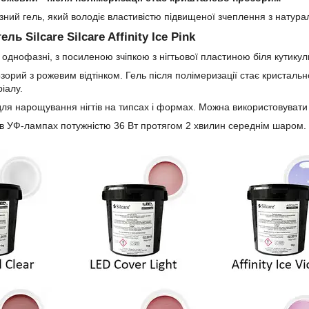
ний гель, який володіє властивістю підвищеної зчеплення з натур
ь Silcare Silcare Affinity Ice Pink
y - однофазні, з посиленою зчіпкою з нігтьової пластиною біля кутикул
озорий з рожевим відтінком. Гель після полімеризації стає кристаль
іалу.
ля нарощування нігтів на типсах і формах. Можна використовувати
в УФ-лампах потужністю 36 Вт протягом 2 хвилин середнім шаром.