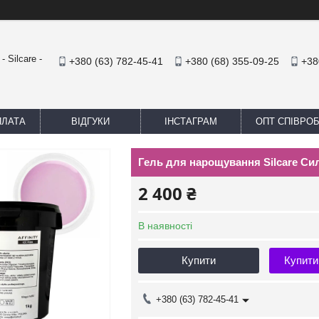
 Silcare -
+380 (63) 782-45-41
+380 (68) 355-09-25
+38
ПЛАТА
ВІДГУКИ
ІНСТАГРАМ
ОПТ СПІВРО
Гель для нарощування Silcare Силка
2 400 ₴
В наявності
Купити
Купити
+380 (63) 782-45-41