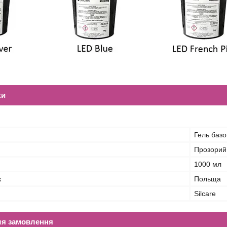
ки
Гель баз
Прозорий
1000 мл
к
Польща
Silcare
ля замовлення