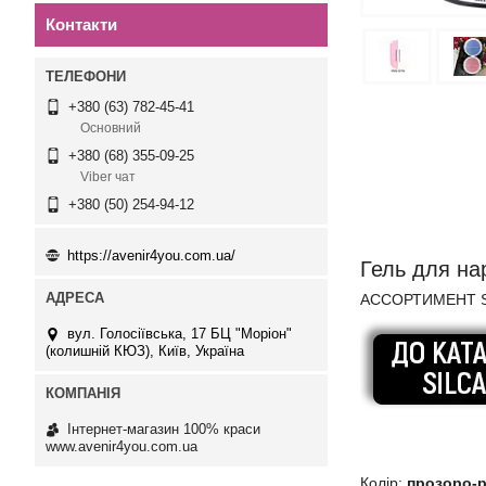
Контакти
+380 (63) 782-45-41
Основний
+380 (68) 355-09-25
Viber чат
+380 (50) 254-94-12
https://avenir4you.com.ua/
Гель для нар
АССОРТИМЕНТ S
вул. Голосіївська, 17 БЦ "Моріон"
(колишній КЮЗ), Київ, Україна
Інтернет-магазин 100% краси
www.avenir4you.com.ua
Колір:
прозоро-р