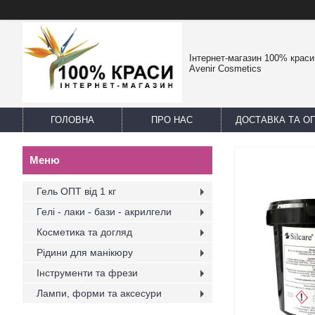
Інтернет-магазин 100% краси -
Avenir Cosmetics
ГОЛОВНА
ПРО НАС
ДОСТАВКА ТА О
Гель ОПТ від 1 кг
Гелі - лаки - бази - акрилгели
Косметика та догляд
Рідини для манікюру
Інструменти та фрези
Лампи, форми та аксесури