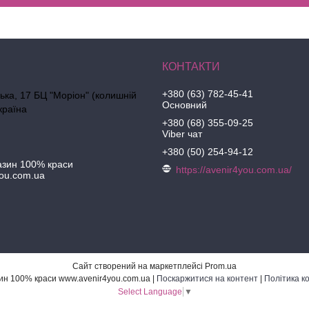
+380 (63) 782-45-41
ська, 17 БЦ "Моріон" (колишній
Основний
країна
+380 (68) 355-09-25
Viber чат
+380 (50) 254-94-12
азин 100% краси
https://avenir4you.com.ua/
ou.com.ua
Сайт створений на маркетплейсі
Prom.ua
Інтернет-магазин 100% краси www.avenir4you.com.ua |
Поскаржитися на контент
|
Політика к
Select Language
▼