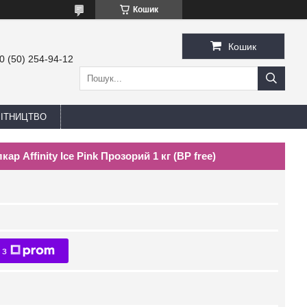
Кошик
Кошик
0 (50) 254-94-12
БІТНИЦТВО
р Affinity Ice Pink Прозорий 1 кг (BP free)
 з