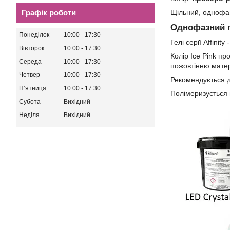
Графік роботи
Щільний, однофаз
Однофазний гел
Понеділок
10:00
17:30
Гелі серії Affinit
Вівторок
10:00
17:30
Колір Ice Pink пр
Середа
10:00
17:30
пожовтінню матер
Четвер
10:00
17:30
Рекомендується д
Пʼятниця
10:00
17:30
Полімеризується 
Субота
Вихідний
Неділя
Вихідний