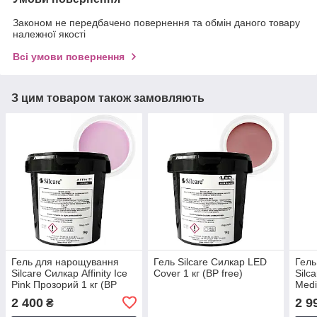
Законом не передбачено повернення та обмін даного товару
належної якості
Всі умови повернення
З цим товаром також замовляють
Гель для нарощування
Гель Silcare Силкар LED
Гель
Silcare Силкар Affinity Ice
Cover 1 кг (BP free)
Silc
Pink Прозорий 1 кг (BP
Medi
free)
2 400
2 9
₴