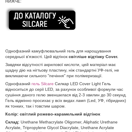
НИЖЧЕ:
Однофазний камуфлювальний гель для нарощування
середньої в'язкості. Цей відтінок
світліше відтінку Cover.
Завдяки відсутності акрилової кислоти, цей матеріал має
щадну дію на нігтьову пластину, ніж стандартні УФ-гелі, не
викликаючи сильного "печіння" при полімеризації.
Однофазний
гель Silcare
Силкар LED Cover Light Гель
відноситься до серії LED, за рахунок особливої формули час
сушіння даного гелю зменшилася від 2-3 хвилин до 30 секунд.
Гель відмінно просихає у всіх видах ламп (Led, УФ, гібридних)
як тонких, так і товстим шаром.
Колір: світлий рожево-карамельний відтінок
Склад:
Urethane Methacrylate Oligomer, Aliphatic Urethane
Acrylate, Tripropylene Glycol Diacrylate, Urethane Acrylate