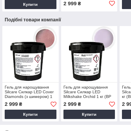
2 999
₴
Купити
Подібні товари компанії
Гель для нарощування
Гель для нарощування
Гель
Silcare Силкар LED Cover
Silcare Силкар LED
Silc
Diamonds (з шимером) 1
Milkshake Orchid 1 кг (BP
кг (B
кг (BP free)
free)
2 999
2 999
2 9
₴
₴
Купити
Купити