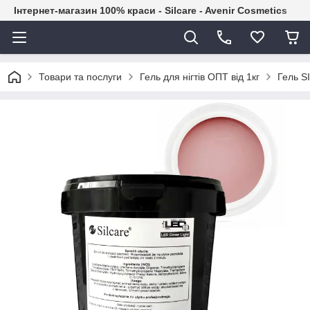
Інтернет-магазин 100% краси - Silcare - Avenir Cosmetics
Товари та послуги
Гель для нігтів ОПТ від 1кг
Гель S