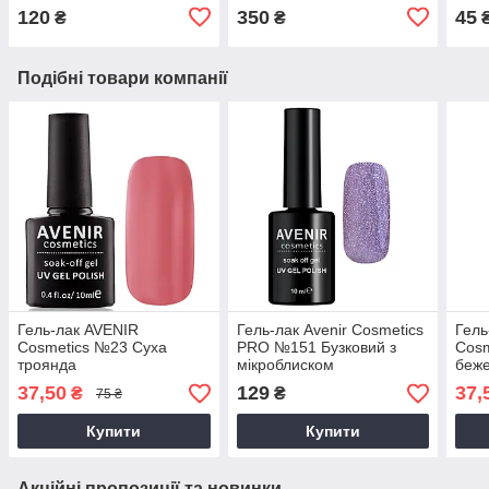
120
350
45
₴
₴
Подібні товари компанії
Гель-лак AVENIR
Гель-лак Avenir Cosmetics
Гель
Cosmetics №23 Суха
PRO №151 Бузковий з
Cosm
троянда
мікроблиском
беже
37,50
129
37,
₴
₴
75 ₴
Купити
Купити
Акційні пропозиції та новинки