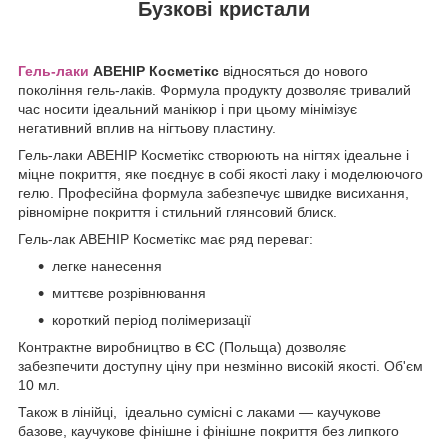
Бузкові кристали
Гель-лаки
АВЕНІР Косметікс
відносяться до нового
покоління гель-лаків. Формула продукту дозволяє тривалий
час носити ідеальний манікюр і при цьому мінімізує
негативний вплив на нігтьову пластину.
Гель-лаки АВЕНІР Косметікс створюють на нігтях ідеальне і
міцне покриття, яке поєднує в собі якості лаку і моделюючого
гелю. Професійна формула забезпечує швидке висихання,
рівномірне покриття і стильний глянсовий блиск.
Гель-лак АВЕНІР Косметікс має ряд переваг:
легке нанесення
миттєве розрівнювання
короткий період полімеризації
Контрактне виробництво в ЄС (Польща) дозволяє
забезпечити доступну ціну при незмінно високій якості. Об'єм
10 мл.
Також в лінійці,
ідеально сумісні
c
лаками ― каучукове
базове, каучукове фінішне і фінішне покриття без липкого