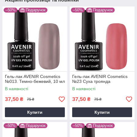
–50%
Подарунок
–50%
Подарунок
Гель-лак AVENIR Cosmetics
Гель-лак AVENIR Cosmetics
№013. Темно-бежевий, 10 мл
№23 Суха троянда
В наявності
В наявності
37,50
37,50
₴
₴
75 ₴
75 ₴
Купити
Купити
–50%
Подарунок
–50%
Подарунок