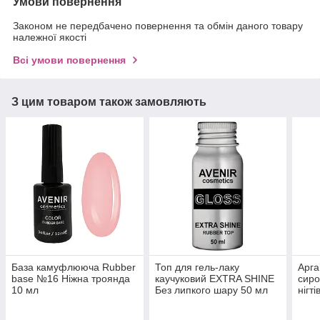
Умови повернення
Законом не передбачено повернення та обмін даного товару
належної якості
Всі умови повернення
З цим товаром також замовляють
База камуфлююча Rubber
Топ для гель-лаку
Арга
base №16 Ніжна троянда
каучуковий EXTRA SHINE
сиро
10 мл
Без липкого шару 50 мл
нігті