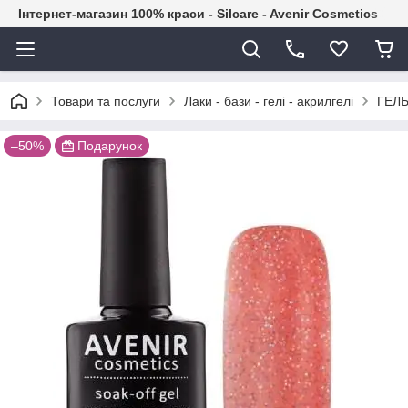
Інтернет-магазин 100% краси - Silcare - Avenir Cosmetics
Товари та послуги
Лаки - бази - гелі - акрилгелі
ГЕЛЬ
–50%
Подарунок