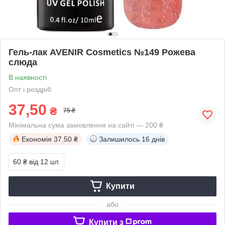
Гель-лак AVENIR Cosmetics №149 Рожева
слюда
В наявності
Опт і роздріб
37,50
₴
75 ₴
Мінімальна сума замовлення на сайті — 200 ₴
Економія
37.50 ₴
Залишилось
16 днів
60 ₴
від 12 шт.
Купити
або
Купити з