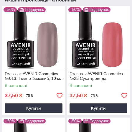
–50%
Подарунок
–50%
Подарунок
Гель-лак AVENIR Cosmetics
Гель-лак AVENIR Cosmetics
№013. Темно-бежевий, 10 мл
№23 Суха троянда
В наявності
В наявності
37,50
37,50
₴
₴
75 ₴
75 ₴
Купити
Купити
–50%
Подарунок
–50%
Подарунок