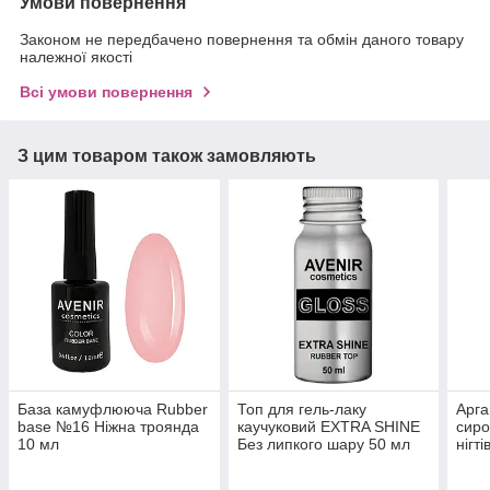
Умови повернення
Законом не передбачено повернення та обмін даного товару
належної якості
Всі умови повернення
З цим товаром також замовляють
База камуфлююча Rubber
Топ для гель-лаку
Арга
base №16 Ніжна троянда
каучуковий EXTRA SHINE
сиро
10 мл
Без липкого шару 50 мл
нігті