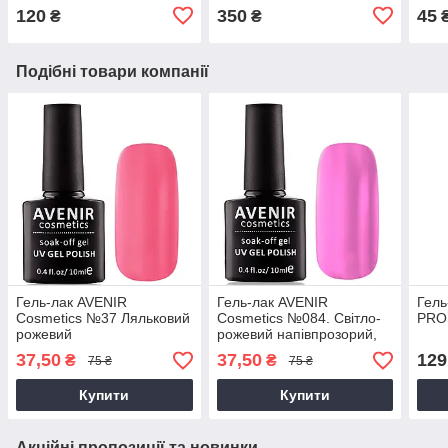
120
350
45
₴
₴
Подібні товари компанії
Гель-лак AVENIR
Гель-лак AVENIR
Гель
Cosmetics №37 Ляльковий
Cosmetics №084. Світло-
PRO
рожевий
рожевий напівпрозорий,
10 мл
37,50
37,50
129
₴
₴
75 ₴
75 ₴
Купити
Купити
Акційні пропозиції та новинки