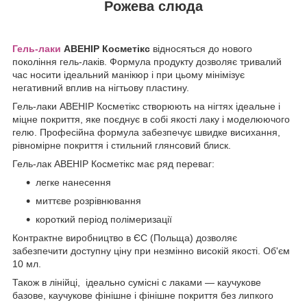
Рожева слюда
Гель-лаки
АВЕНІР Косметікс
відносяться до нового
покоління гель-лаків. Формула продукту дозволяє тривалий
час носити ідеальний манікюр і при цьому мінімізує
негативний вплив на нігтьову пластину.
Гель-лаки АВЕНІР Косметікс створюють на нігтях ідеальне і
міцне покриття, яке поєднує в собі якості лаку і моделюючого
гелю. Професійна формула забезпечує швидке висихання,
рівномірне покриття і стильний глянсовий блиск.
Гель-лак АВЕНІР Косметікс має ряд переваг:
легке нанесення
миттєве розрівнювання
короткий період полімеризації
Контрактне виробництво в ЄС (Польща) дозволяє
забезпечити доступну ціну при незмінно високій якості. Об'єм
10 мл.
Також в лінійці,
ідеально сумісні
c
лаками ― каучукове
базове, каучукове фінішне і фінішне покриття без липкого