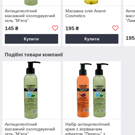
Антицелюлітний
Масажна олія Avenir
Анти
масажний охолоджуючий
Cosmetics
масл
гель "М'ята"
"Лам
145
195
₴
₴
195
Купити
Купити
Подібні товари компанії
Антицелюлітний
Набір антицелюлітний:
масажний охолоджуючий
крем з зігріваючим
гель "М'ята"
ефектом "Перець" +