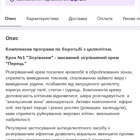
Опис
Характеристики
Доставка
Оплата
Умови п
Опис
Комплексна програма по боротьбі з целюлітом.
Крок №1 "Зігрівання" - масажний зігріваючий крем
"Перець"
Розігріваючий крем посилює кровообіг в оброблюваних зонах,
сприяють виведенню токсинів, спалюванню зайвого жиру і
виведенню рідини, позбавляє від запущеного целюліту,
коригує контур талії, стегон і сідниць. Компоненти крему
допомагають клітинам відновитися, шкіра розгладжується, а
"апельсинові зони" зменшуються. Активні компоненти: ефірні
олії, екстракт перцю і різних рослин (ромашки, календули),
кави сприяють руйнуванню жирових клітин, зменшення
набряклості.
Регулярне застосування антицелюлітного засобу з
розігріваючим ефектом дозволить візуально зменшити прояви
целюліту, пом'якшити шкіру і підвищити її пружність.