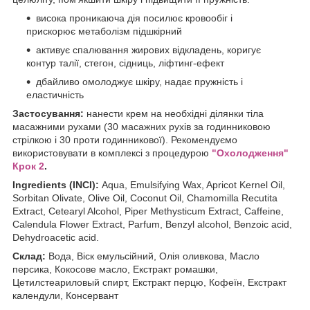
висока проникаюча дія посилює кровообіг і
прискорює метаболізм підшкірний
активує спалювання жирових відкладень, коригує
контур талії, стегон, сідниць, ліфтинг-ефект
дбайливо омолоджує шкіру, надає пружність і
еластичність
Застосування:
нанести крем на необхідні ділянки тіла
масажними рухами (30 масажних рухів за годинниковою
стрілкою і 30 проти годинникової). Рекомендуємо
використовувати в комплексі з процедурою
"Охолодження"
Крок 2
.
Ingredients (INCI):
Aqua, Emulsifying Wax, Apricot Kernel Oil,
Sorbitan Olivate, Olive Oil, Coconut Oil, Chamomilla Recutita
Extract, Cetearyl Alcohol, Piper Methysticum Extract, Caffeine,
Calendula Flower Extract, Parfum, Benzyl alcohol, Benzoic acid,
Dehydroacetic acid.
Склад:
Вода, Віск емульсійний, Олія оливкова, Масло
персика, Кокосове масло, Екстракт ромашки,
Цетилстеариловый спирт, Екстракт перцю, Кофеїн, Екстракт
календули, Консервант