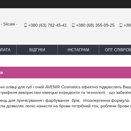
 Silcare -
+380 (63) 782-45-41
+380 (68) 355-09-25
+38
ПЛАТА
ВІДГУКИ
ІНСТАГРАМ
ОПТ СПІВРО
ів
ні олівці для губ і очей
AVENIR Cosmetics
ефектно підкреслять Вашу 
грифеля використані німецькі інгредієнти та технології - що забезпеч
ець для причісування і фарбування брів, гіпоалергенна формула. Ол
ла дозволяє легко нанести на брови потрібний тон, роблячи брови