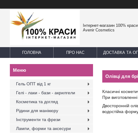
Інтернет-магазин 100% краси -
Avenir Cosmetics
ГОЛОВНА
ПРО НАС
ДОСТАВКА ТА О
Олівці для бр
Гель ОПТ від 1 кг
Класичні косметич
Гелі - лаки - бази - акрилгели
При виготовленні 
Косметика та догляд
Двосторонній олів
Рідини для манікюру
водостійка форму
Інструменти та фрези
Лампи, форми та аксесури