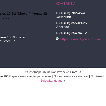
+380 (63) 782-45-41
ська, 17 БЦ "Моріон" (колишній
Основний
країна
+380 (68) 355-09-25
Viber чат
+380 (50) 254-94-12
азин 100% краси
https://avenir4you.com.ua/
ou.com.ua
Сайт створений на маркетплейсі
Prom.ua
Інтернет-магазин 100% краси www.avenir4you.com.ua |
Поскаржитися на контент
|
Політика к
Select Language
▼