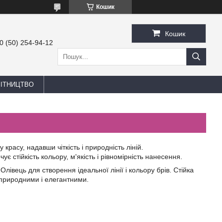
Кошик
Кошик
0 (50) 254-94-12
БІТНИЦТВО
красу, надавши чіткість і природність ліній.
ує стійкість кольору, м'якість і рівномірність нанесення.
івець для створення ідеальної лінії і кольору брів. Стійка
 природними і елегантними.