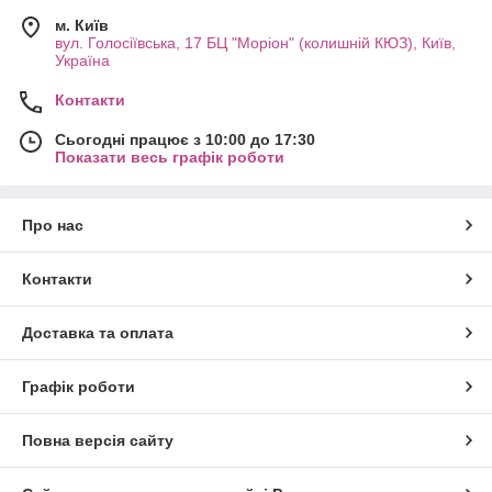
сили на приготування, рекомендуємо купити готову пасту для
м. Київ
шугарингу, у складі якої цукор, вода, лимонна кислота та
вул. Голосіївська, 17 БЦ "Моріон" (колишній КЮЗ), Київ,
екстракт ромашки. А консистенція універсальної щільності
Україна
дозволяє використовувати цукрову пасту на будь-яких зонах
тіла. Готова цукрова паста Avenir підходить як для салонного
Контакти
так і домашнього використання.
Сьогодні працює з 10:00 до 17:30
Показати весь графік роботи
Про нас
Контакти
Доставка та оплата
Графік роботи
Повна версія сайту