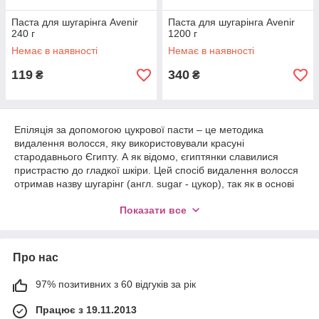
Паста для шугарінга Avenir
Паста для шугарінга Avenir
240 г
1200 г
Немає в наявності
Немає в наявності
119
340
₴
₴
Епіляція за допомогою цукрової пасти – це методика
видалення волосся, яку використовували красуні
стародавнього Єгипту. А як відомо, єгиптянки славилися
пристрастю до гладкої шкіри. Цей спосіб видалення волосся
отримав назву шугарінг (англ. sugar - цукор), так як в основі
пасти, як і раніше, використовують розтоплену цукрову масу.
Показати все
Намагаючись приготувати цукрову пасту в домашніх умовах,
багато хто зазнає невдачі, адже важлива і пропорція
інгредієнтів, і температурний режим приготування.
Про нас
Правильно приготований цукор для шугарингу по
консистенції схожий на рідку карамель або мед тягучий.
Колір та щільність цукрової пасти для депіляції
97% позитивних з 60 відгуків за рік
безпосередньо залежать від кількості води, що
Працює з 19.11.2013
використовується при приготуванні. Щоб не витрачати час та