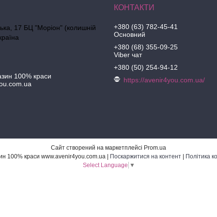
+380 (63) 782-45-41
ська, 17 БЦ "Моріон" (колишній
Основний
країна
+380 (68) 355-09-25
Viber чат
+380 (50) 254-94-12
азин 100% краси
https://avenir4you.com.ua/
ou.com.ua
Сайт створений на маркетплейсі
Prom.ua
Інтернет-магазин 100% краси www.avenir4you.com.ua |
Поскаржитися на контент
|
Політика к
Select Language
▼