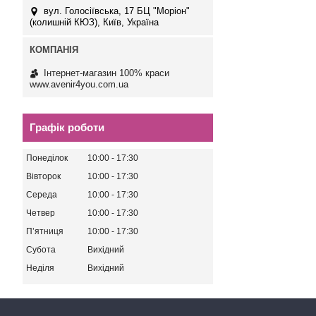
вул. Голосіївська, 17 БЦ "Моріон"
(колишній КЮЗ), Київ, Україна
Інтернет-магазин 100% краси
www.avenir4you.com.ua
Графік роботи
Понеділок
10:00
17:30
Вівторок
10:00
17:30
Середа
10:00
17:30
Четвер
10:00
17:30
Пʼятниця
10:00
17:30
Субота
Вихідний
Неділя
Вихідний