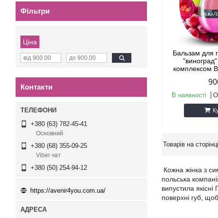
Фільтри
Ціна
Бальзам для г
"виноград"
комплексом В
90
Контакти
В наявності
О
К
+380 (63) 782-45-41
Основний
+380 (68) 355-09-25
Viber чат
+380 (50) 254-94-12
Кожна жінка з сим
польська компанія
випустила якісні
https://avenir4you.com.ua/
поверхні губ, щоб