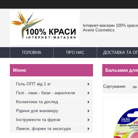
Інтернет-магазин 100% краси -
Avenir Cosmetics
ГОЛОВНА
ПРО НАС
ДОСТАВКА ТА О
Бальзами для
Гель ОПТ від 1 кг
Гелі - лаки - бази - акрилгели
Косметика та догляд
Рідини для манікюру
Інструменти та фрези
Лампи, форми та аксесури