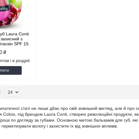
уб Laura Conti
 захисний з
ітаскін SPF 15
0 ₴
птом і в роздріб
упити
патичної статі не лише дбає про свій зовнішній вигляд, але й про с
 Colois, під брендом Laura Conti, створює революційні продукти, я
 Гроші по догляду за губами. Основною метою бальзамів для губ, як
 герметизувати вологу і захистити їх від зовнішніх впливів.