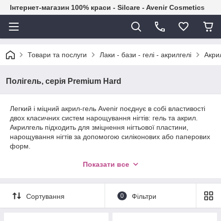
Інтернет-магазин 100% краси - Silcare - Avenir Cosmetics
Товари та послуги
Лаки - бази - гелі - акрилгелі
Акрил
Полігель, серія Premium Hard
Легкий і міцний акрил-гель Avenir поєднує в собі властивості
двох класичних систем нарощування нігтів: гель та акрил.
Акрилгель підходить для зміцнення нігтьової пластини,
нарощування нігтів за допомогою силіконових або паперових
форм.
Густий по консистенції, не тягнеться за пензликом, не
Показати все
твердне на повітрі, підходить для сушіння в UV і LED-лампах,
не пече в процесі сушіння. Знімається як замочуванням, так і
спилювання, при цьому в опиле значно м'якішими, ніж гель і
Сортування
0
Фільтри
акрил. Забезпечує якісне зчеплення з пластиною і природний
зовнішній вигляд.
Полигель еластичний, пластичний, з ним легко моделювати