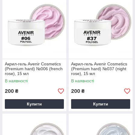
архітектуру нігтя, не вимагає використання мономеру на
відміну від акрилу, не викликає печіння і не розтікається при
викладанні.
Як використовувати акрил-гель
:
Викладка акрил-гелю проводиться після попередньої
підготовки нігтя, яка включає в себе обробку пилою або
бафом, знежирення.
Нанесення праймера і бази для гель-лаку є
необов'язковим етапом, але також може
застосовуватися (липкий шар з бази після
Акрил-гель Avenir Cosmetics
Акрил-гель Avenir Cosmetics
(Premium hard) №006 (french
(Premium hard) №037 (night
полімеризації необхідно зняти).
rose), 15 мл
rose), 15 мл
Кулька акрил-гелю рекомендується викладати на
В наявності
В наявності
ніготь за допомогою
шпателя
.
200
200
₴
₴
Працювати з акрил-гелем потрібно
пензликом для
моделювання
, періодично вмочуючи її в
клинсер
, але
обов'язково вичавлюючи надлишки клинсера про
Купити
Купити
безворсову серветку
. За рахунок відсутності розтікання
працювати можна з усіма п'ятьма нігтиками.
По завершенні процесу моделювання або зміцнення
нігтики слід помістити в лампу для полімеризації: в UV-
лампи 2 хвилини, LED-лампи 30 або 60 секунд