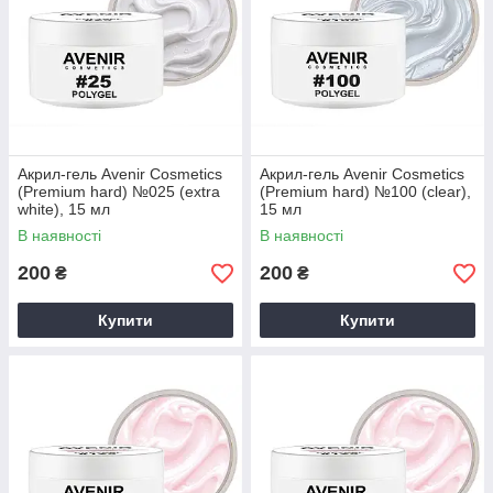
(залежить від потужності апарату)
Акрил-гель Avenir Cosmetics
Акрил-гель Avenir Cosmetics
(Premium hard) №025 (extra
(Premium hard) №100 (clear),
white), 15 мл
15 мл
В наявності
В наявності
200
200
₴
₴
Купити
Купити