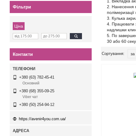
Викладка ак
Фільтри
Нанесення п
полімеризації 
Кулька акри
Працювати з
Ціна
надлишки кли
По завершен
30 або 60 секу
Контакти
+380 (63) 782-45-41
Основний
+380 (68) 355-09-25
Viber чат
+380 (50) 254-94-12
https://avenir4you.com.ua/