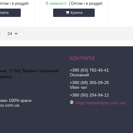
птом і в роздріб
В наявності
Оптом і в роздріб
упити
Купити
+380 (63) 782-45-41
ська, 17 БЦ "Моріон" (колишній
Основний
країна
+380 (68) 355-09-25
Viber чат
+380 (50) 254-94-12
азин 100% краси
https://avenir4you.com.ua/
ou.com.ua