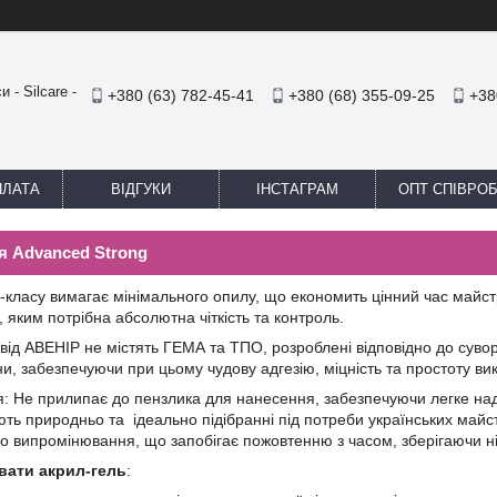
 - Silcare -
+380 (63) 782-45-41
+380 (68) 355-09-25
+38
ПЛАТА
ВІДГУКИ
ІНСТАГРАМ
ОПТ СПІВРО
ія Advanced Strong
-класу вимагає мінімального опилу, що економить цінний час майст
у, яким потрібна абсолютна чіткість та контроль.
і від АВЕНІР не містять ГЕМА та ТПО, розроблені відповідно до сув
и, забезпечуючи при цьому чудову адгезію, міцність та простоту ви
я: Не прилипає до пензлика для нанесення, забезпечуючи легке над
ть природньо та ідеально підібранні під потреби українських майст
о випромінювання, що запобігає пожовтенню з часом, зберігаючи ніг
вати акрил-гель
: