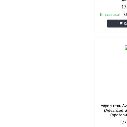
17
В наявності
О
К
Акрил-гель Av
(Advanced 
(прозори
27