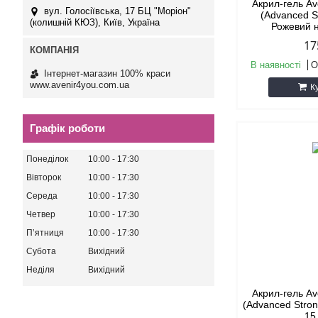
Акрил-гель Av
вул. Голосіївська, 17 БЦ "Моріон"
(Advanced 
(колишній КЮЗ), Київ, Україна
Рожевий 
17
В наявності
О
Інтернет-магазин 100% краси
www.avenir4you.com.ua
К
Графік роботи
Понеділок
10:00
17:30
Вівторок
10:00
17:30
Середа
10:00
17:30
Четвер
10:00
17:30
Пʼятниця
10:00
17:30
Субота
Вихідний
Неділя
Вихідний
Акрил-гель Av
(Advanced Stron
15