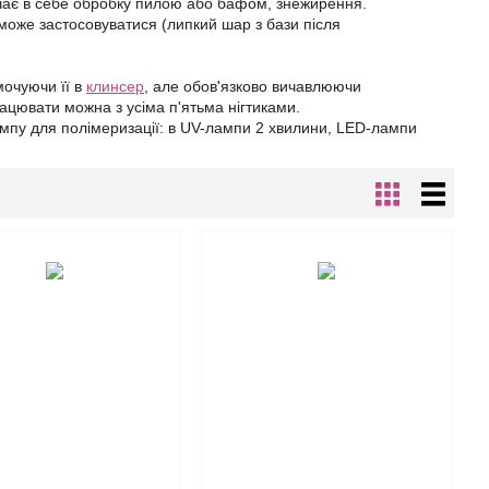
ючає в себе обробку пилою або бафом, знежирення.
може застосовуватися (липкий шар з бази після
мочуючи її в
клинсер
, але обов'язково вичавлюючи
працювати можна з усіма п'ятьма нігтиками.
ампу для полімеризації: в UV-лампи 2 хвилини, LED-лампи