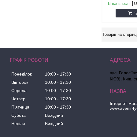
В наявності
О
К
ГРАФІК РОБОТИ
вул. Голосіїв
Понеділок
10:00
17:30
КЮЗ), Київ, У
Вівторок
10:00
17:30
Середа
10:00
17:30
Четвер
10:00
17:30
Інтернет-маг
Пʼятниця
10:00
17:30
www.avenir4y
Субота
Вихідний
Неділя
Вихідний