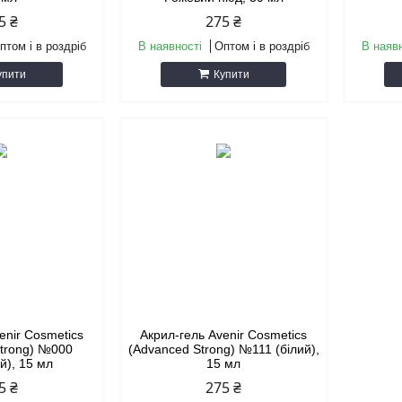
5 ₴
275 ₴
птом і в роздріб
В наявності
Оптом і в роздріб
В наяв
упити
Купити
enir Cosmetics
Акрил-гель Avenir Cosmetics
Strong) №000
(Advanced Strong) №111 (білий),
й), 15 мл
15 мл
5 ₴
275 ₴