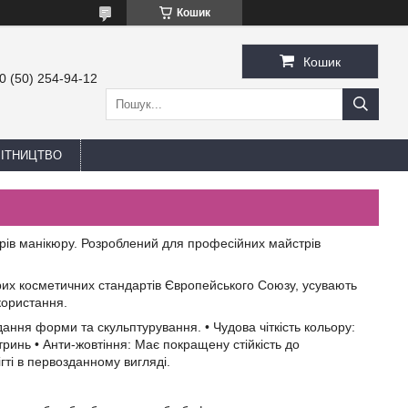
Кошик
Кошик
0 (50) 254-94-12
БІТНИЦТВО
рів манікюру. Розроблений для професійних майстрів
орих косметичних стандартів Європейського Союзу, усувають
користання.
ання форми та скульптурування. • Чудова чіткість кольору:
ринь • Анти-жовтіння: Має покращену стійкість до
ті в первозданному вигляді.