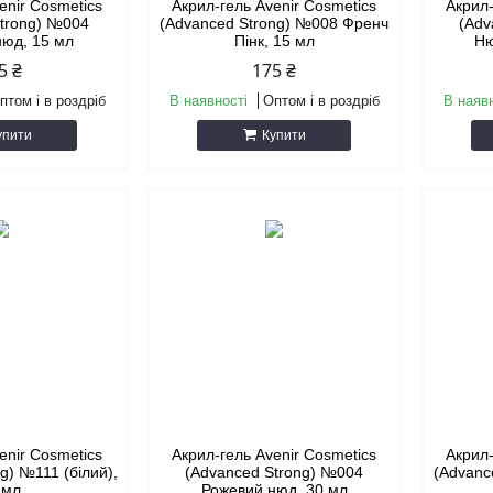
enir Cosmetics
Акрил-гель Avenir Cosmetics
Акрил-
Strong) №004
(Advanced Strong) №008 Френч
(Adv
нюд, 15 мл
Пінк, 15 мл
Ню
5 ₴
175 ₴
птом і в роздріб
В наявності
Оптом і в роздріб
В наяв
упити
Купити
enir Cosmetics
Акрил-гель Avenir Cosmetics
Акрил-
g) №111 (білий),
(Advanced Strong) №004
(Advanc
 мл
Рожевий нюд, 30 мл