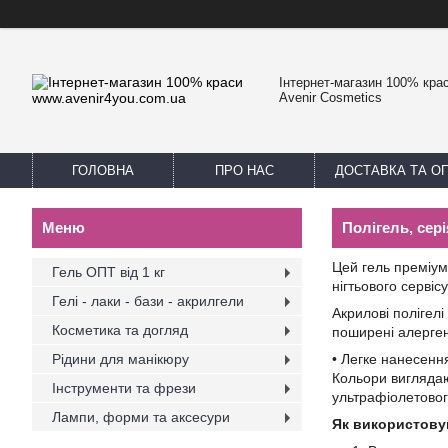
Інтернет-магазин 100% краси
Avenir Cosmetics
ГОЛОВНА
ПРО НАС
ДОСТАВКА ТА О
Полігель, сер
Цей гель преміум
Гель ОПТ від 1 кг
нігтьового сервіс
Гелі - лаки - бази - акрилгели
Акрилові полігел
Косметика та догляд
поширені алерген
Рідини для манікюру
• Легке нанесенн
Кольори виглядаю
Інструменти та фрези
ультрафіолетовог
Лампи, форми та аксесури
Як використову