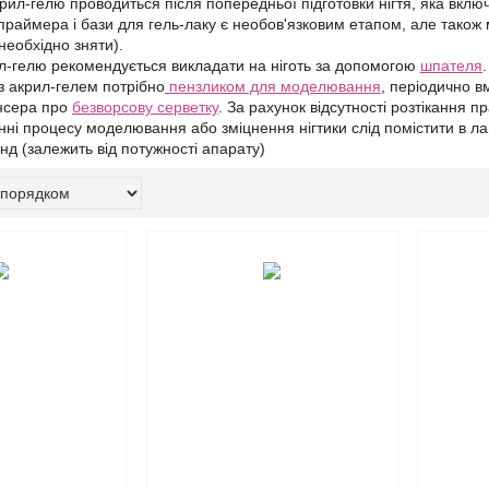
рил-гелю проводиться після попередньої підготовки нігтя, яка вкл
раймера і бази для гель-лаку є необов'язковим етапом, але також 
необхідно зняти).
л-гелю рекомендується викладати на ніготь за допомогою
шпателя
.
 акрил-гелем потрібно
пензликом для моделювання
, періодично в
нсера про
безворсову серветку
. За рахунок відсутності розтікання 
ні процесу моделювання або зміцнення нігтики слід помістити в л
нд (залежить від потужності апарату)