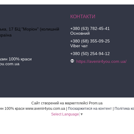
+380 (63) 782-45-41
ська, 17 БЦ "Моріон" (колишній
Основний
країна
+380 (68) 355-09-25
Viber чат
+380 (50) 254-94-12
азин 100% краси
https://avenir4you.com.ua/
ou.com.ua
Сайт створений на маркетплейсі
Prom.ua
Інтернет-магазин 100% краси www.avenir4you.com.ua |
Поскаржитися на контент
|
Політика к
Select Language
▼