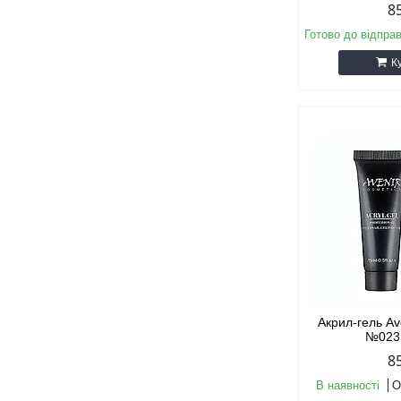
8
Готово до відпра
К
Акрил-гель Av
№023
8
В наявності
О