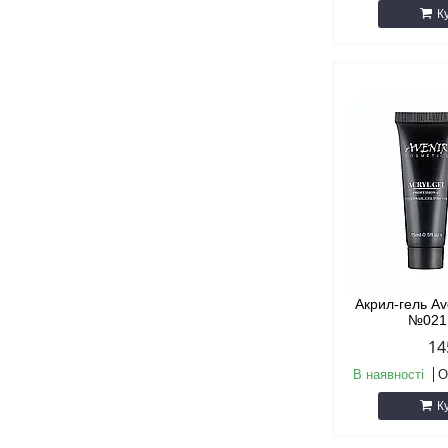
К
Акрил-гель Av
№021
14
В наявності
О
К