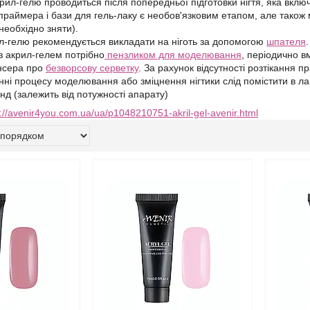
рил-гелю проводиться після попередньої підготовки нігтя, яка вкл
раймера і бази для гель-лаку є необов'язковим етапом, але також 
необхідно зняти).
л-гелю рекомендується викладати на ніготь за допомогою
шпателя
.
 акрил-гелем потрібно
пензликом для моделювання
, періодично в
нсера про
безворсову серветку
. За рахунок відсутності розтікання 
ні процесу моделювання або зміцнення нігтики слід помістити в л
нд (залежить від потужності апарату)
://avenir4you.com.ua/ua/p1048210751-akril-gel-avenir.html