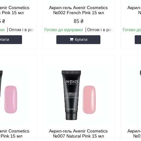
enir Cosmetics
Акрил-гель Avenir Cosmetics
Акрил-
 Pink 15 мл
№002 French Pink 15 мл
№
5 ₴
85 ₴
вки
Оптом і в роздріб
Готово до відправки
Оптом і в роздріб
Готово до
упити
Купити
enir Cosmetics
Акрил-гель Avenir Cosmetics
Акрил-
 Pink 15 мл
№007 Natural Pink 15 мл
№01