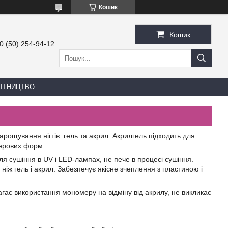
Кошик
Кошик
0 (50) 254-94-12
БІТНИЦТВО
нарощування нігтів: гель та акрил. Акрилгель підходить для
перових форм.
для сушіння в UV і LED-лампах, не пече в процесі сушіння.
ніж гель і акрил. Забезпечує якісне зчеплення з пластиною і
агає використання мономеру на відміну від акрилу, не викликає