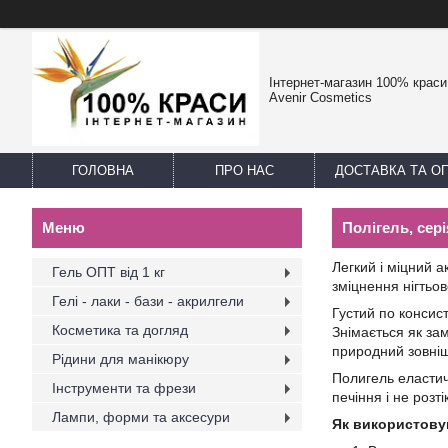
Інтернет-магазин 100% краси -
Avenir Cosmetics
ГОЛОВНА
ПРО НАС
ДОСТАВКА ТА О
Полігель, сері
Легкий і міцний а
Гель ОПТ від 1 кг
зміцнення нігтьо
Гелі - лаки - бази - акрилгели
Густий по консист
Косметика та догляд
Знімається як зам
природний зовніш
Рідини для манікюру
Полигель еластич
Інструменти та фрези
печіння і не розт
Лампи, форми та аксесури
Як використову