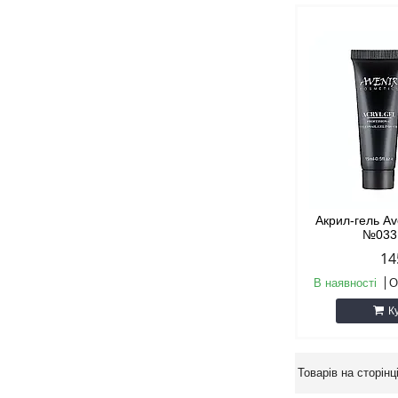
Акрил-гель Av
№033
14
В наявності
О
К