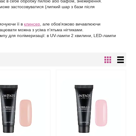
ючає в себе обробку пилою або бафом, знежирення.
може застосовуватися (липкий шар з бази після
мочуючи її в
клинсер
, але обов'язково вичавлюючи
працювати можна з усіма п'ятьма нігтиками.
ампу для полімеризації: в UV-лампи 2 хвилини, LED-лампи