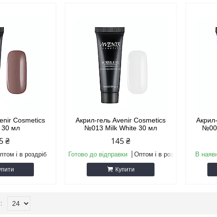
enir Cosmetics
Акрил-гель Avenir Cosmetics
Акрил-
 30 мл
№013 Milk White 30 мл
№007
5 ₴
145 ₴
птом і в роздріб
Готово до відправки
Оптом і в роздріб
В наяв
упити
Купити