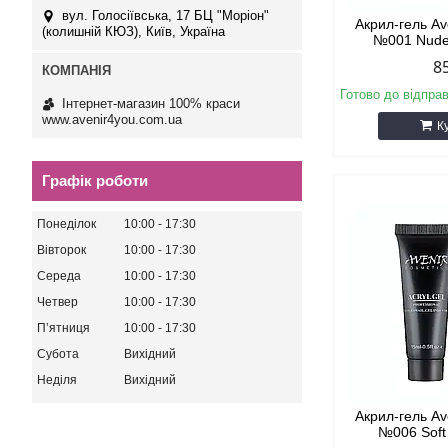
вул. Голосіївська, 17 БЦ "Моріон"
Акрил-гель Av
(колишній КЮЗ), Київ, Україна
№001 Nude
8
Готово до відпра
Інтернет-магазин 100% краси
www.avenir4you.com.ua
К
Графік роботи
Понеділок
10:00
17:30
Вівторок
10:00
17:30
Середа
10:00
17:30
Четвер
10:00
17:30
Пʼятниця
10:00
17:30
Субота
Вихідний
Неділя
Вихідний
Акрил-гель Av
№006 Soft