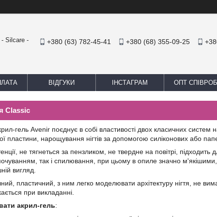
 Silcare -
+380 (63) 782-45-41
+380 (68) 355-09-25
+38
ПЛАТА
ВІДГУКИ
ІНСТАГРАМ
ОПТ СПІВРО
я Сlassic
крил-гель Avenir поєднує в собі властивості двох класичних систем 
вої пластини, нарощування нігтів за допомогою силіконових або па
енції, не тягнеться за пензликом, не твердне на повітрі, підходить 
очуванням, так і спилювання, при цьому в опиле значно м'якішими, 
ній вигляд.
ний, пластичний, з ним легко моделювати архітектуру нігтя, не вим
ікається при викладанні.
вати акрил-гель
: