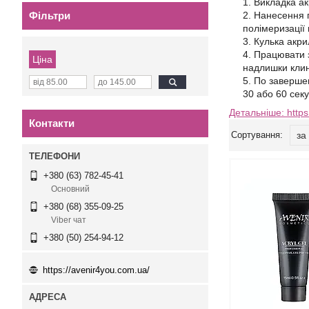
Викладка ак
Фільтри
Нанесення п
полімеризації 
Кулька акри
Працювати з
Ціна
надлишки кли
По завершен
30 або 60 секу
Детальніше: https
Контакти
+380 (63) 782-45-41
Основний
+380 (68) 355-09-25
Viber чат
+380 (50) 254-94-12
https://avenir4you.com.ua/